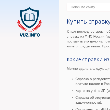
Купить справк
К нам последнее время об
справку из ФНС России (и
поставить это дело на пот
ничего придумывать. Про
Какие справки из
Можно сделать следующие 
Справка о резидентст
платите налоги в Рос
Карточка учёта ИП (
Справка об отсутств
задолженности).
Свидетельство ИНН н