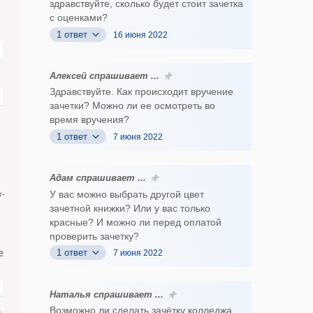
здравствуйте, сколько будет стоит зачетка
с оценками?
1 ответ
16 июня 2022
Алексей спрашивает ...
Здравствуйте. Как происходит вручение
зачетки? Можно ли ее осмотреть во
время вручения?
1 ответ
7 июня 2022
Адам спрашивает ...
У вас можно выбрать другой цвет
т-
зачетной книжки? Или у вас только
красные? И можно ли перед оплатой
проверить зачетку?
е
1 ответ
7 июня 2022
Наталья спрашивает ...
Возможно ли сделать зачётку колледжа