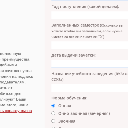
Год поступления (какой делаем):
Заполненных семестров:
(сколько вы
хотите чтобы мы заполнили, если нужна
чистая со всеми печатями "0")
аполненную
Дата выдачи зачетки:
се преимущества
одобными
ая зачетка нужна
Название учебного заведения:
(ВУЗа и
ления на подпись
ССУЗа)
еподавателям.
чить от
обиться для
Форма обучения:
ролируют Ваши
оме этого, наша
Очная
ть справку-вызов
Очно-заочная (вечерняя)
Заочная