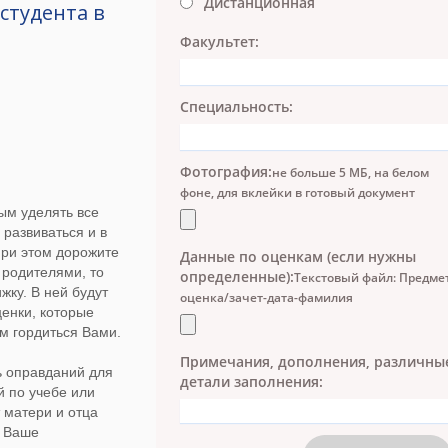
Дистанционная
студента в
Факультет:
Специальность:
Фотография:
не больше 5 МБ, на белом
фоне, для вклейки в готовый документ
ым уделять все
 развиваться и в
при этом дорожите
Данные по оценкам (если нужны
родителями, то
определенные):
Текстовый файл: Предме
жку. В ней будут
оценка/зачет-дата-фамилия
енки, которые
м гордиться Вами.
Примечания, дополнения, различны
ь оправданий для
детали заполнения:
й по учебе или
 матери и отца
а Ваше