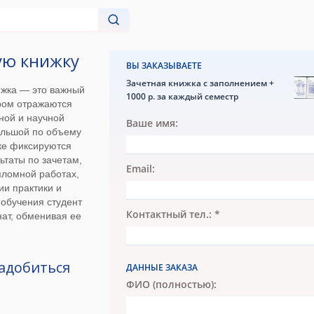
ую книжку
ВЫ ЗАКАЗЫВАЕТЕ
Зачетная книжка с заполнением +
ижка — это важный
1000 р. за каждый семестр
ором отражаются
бной и научной
Ваше имя:
ольшой по объему
ке фиксируются
ьтаты по зачетам,
Email:
пломной работах,
и практики и
 обучения студент
Контактный тел.: *
нат, обменивая ее
адобиться
ДАННЫЕ ЗАКАЗА
ФИО (полностью):